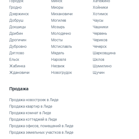
Городок
Минск
Хатежино
Гродно
Миоры
Хойники
Дзержинск
Михановичи
Хотимск
Добруш
Могилев
Чаусы
Докшицы
Мозырь
Чашники
Дрибин
Молодечно
Червень
Дрогичин
Мосты
Чериков
Дубровно
Мстиславль
Чечерск
Дятлово
Мядель
Шарковщина
Ельск
Наровля
Шклов
Жабинка
Несвиж
Шумилино
Ждановичи
Новогрудок
Щучин
Продажа
Продажа новостроек в Лиде
Продажа квартир в Лиде
Продажа комнат в Лиде
Продажа коттеджей в Лиде
Продажа офисов, помещений в Лиде
Продажа земельных участков в Лиде