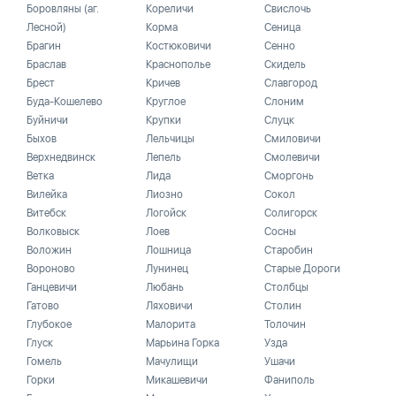
Боровляны (аг.
Кореличи
Свислочь
Лесной)
Корма
Сеница
Брагин
Костюковичи
Сенно
Браслав
Краснополье
Скидель
Брест
Кричев
Славгород
Буда-Кошелево
Круглое
Слоним
Буйничи
Крупки
Слуцк
Быхов
Лельчицы
Смиловичи
Верхнедвинск
Лепель
Смолевичи
Ветка
Лида
Сморгонь
Вилейка
Лиозно
Сокол
Витебск
Логойск
Солигорск
Волковыск
Лоев
Сосны
Воложин
Лошница
Старобин
Вороново
Лунинец
Старые Дороги
Ганцевичи
Любань
Столбцы
Гатово
Ляховичи
Столин
Глубокое
Малорита
Толочин
Глуск
Марьина Горка
Узда
Гомель
Мачулищи
Ушачи
Горки
Микашевичи
Фаниполь