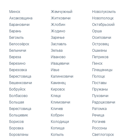
Минск
Жемчужный
Новолукомль
Аксаковщина
Житковичи
Новополоцк
Барановичи
Жлобин
Октябрьский
Барань
Жодино
Орша
Бегомль
Заречье
Осиповичи
Белоозёрск
Заславль
Островец
Белыничи
Зельва
Ошмяны
Береза
Иваново
Петриков
Березино
Ивацевичи
Пинск
Березовка
Ивье
Плещеницы
Берестовица
Калинковичи
Полоцк
Бешенковичи
Каменец
Поставы
Бобруйск
Кировск
Пружаны
Болбасово
Клецк
Пуховичи
Большая
Климовичи
Радошковичи
Берестовица
Кличев
Ратомка
Большевик
Кобрин
Речица
Борисов
Колодищи
Рогачев
Боровка
Копище
Россоны
Боровляны
Копыль
Светлогорск