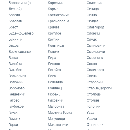
Боровляны (аг.
Кореличи
Свислочь
Лесной)
Корма
Сеница
Брагин
Костюковичи
Сенно
Браслав
Краснополье
Скидель
Брест
Кричев
Славгород
Буда-Кошелево
Круглое
Слоним
Буйничи
Крупки
Слуцк
Быхов
Лельчицы
Смиловичи
Верхнедвинск
Лепель
Смолевичи
Ветка
Лида
Сморгонь
Вилейка
Лиозно
Сокол
Витебск
Логойск
Солигорск
Волковыск
Лоев
Сосны
Воложин
Лошница
Старобин
Вороново
Лунинец
Старые Дороги
Ганцевичи
Любань
Столбцы
Гатово
Ляховичи
Столин
Глубокое
Малорита
Толочин
Глуск
Марьина Горка
Узда
Гомель
Мачулищи
Ушачи
Горки
Микашевичи
Фаниполь