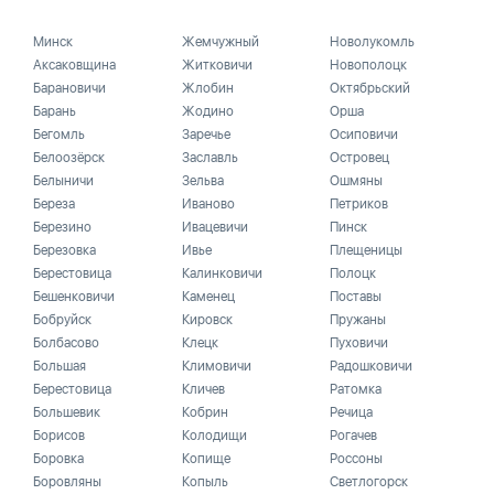
Минск
Жемчужный
Новолукомль
Аксаковщина
Житковичи
Новополоцк
Барановичи
Жлобин
Октябрьский
Барань
Жодино
Орша
Бегомль
Заречье
Осиповичи
Белоозёрск
Заславль
Островец
Белыничи
Зельва
Ошмяны
Береза
Иваново
Петриков
Березино
Ивацевичи
Пинск
Березовка
Ивье
Плещеницы
Берестовица
Калинковичи
Полоцк
Бешенковичи
Каменец
Поставы
Бобруйск
Кировск
Пружаны
Болбасово
Клецк
Пуховичи
Большая
Климовичи
Радошковичи
Берестовица
Кличев
Ратомка
Большевик
Кобрин
Речица
Борисов
Колодищи
Рогачев
Боровка
Копище
Россоны
Боровляны
Копыль
Светлогорск