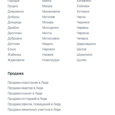
Городок
Минск
Хатежино
Гродно
Миоры
Хойники
Дзержинск
Михановичи
Хотимск
Добруш
Могилев
Чаусы
Докшицы
Мозырь
Чашники
Дрибин
Молодечно
Червень
Дрогичин
Мосты
Чериков
Дубровно
Мстиславль
Чечерск
Дятлово
Мядель
Шарковщина
Ельск
Наровля
Шклов
Жабинка
Несвиж
Шумилино
Ждановичи
Новогрудок
Щучин
Продажа
Продажа новостроек в Лиде
Продажа квартир в Лиде
Продажа комнат в Лиде
Продажа коттеджей в Лиде
Продажа офисов, помещений в Лиде
Продажа земельных участков в Лиде