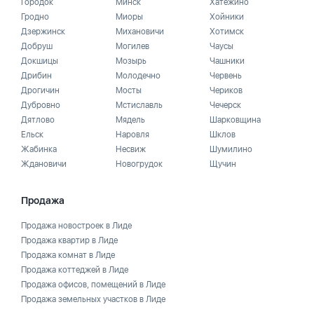
Городок
Минск
Хатежино
Гродно
Миоры
Хойники
Дзержинск
Михановичи
Хотимск
Добруш
Могилев
Чаусы
Докшицы
Мозырь
Чашники
Дрибин
Молодечно
Червень
Дрогичин
Мосты
Чериков
Дубровно
Мстиславль
Чечерск
Дятлово
Мядель
Шарковщина
Ельск
Наровля
Шклов
Жабинка
Несвиж
Шумилино
Ждановичи
Новогрудок
Щучин
Продажа
Продажа новостроек в Лиде
Продажа квартир в Лиде
Продажа комнат в Лиде
Продажа коттеджей в Лиде
Продажа офисов, помещений в Лиде
Продажа земельных участков в Лиде