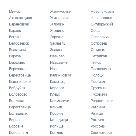
Минск
Жемчужный
Новолукомль
Аксаковщина
Житковичи
Новополоцк
Барановичи
Жлобин
Октябрьский
Барань
Жодино
Орша
Бегомль
Заречье
Осиповичи
Белоозёрск
Заславль
Островец
Белыничи
Зельва
Ошмяны
Береза
Иваново
Петриков
Березино
Ивацевичи
Пинск
Березовка
Ивье
Плещеницы
Берестовица
Калинковичи
Полоцк
Бешенковичи
Каменец
Поставы
Бобруйск
Кировск
Пружаны
Болбасово
Клецк
Пуховичи
Большая
Климовичи
Радошковичи
Берестовица
Кличев
Ратомка
Большевик
Кобрин
Речица
Борисов
Колодищи
Рогачев
Боровка
Копище
Россоны
Боровляны
Копыль
Светлогорск