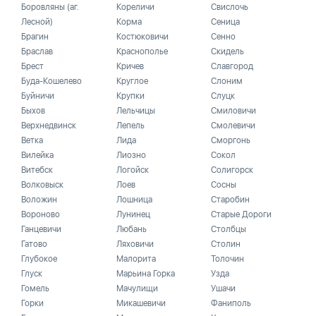
Боровляны (аг.
Кореличи
Свислочь
Лесной)
Корма
Сеница
Брагин
Костюковичи
Сенно
Браслав
Краснополье
Скидель
Брест
Кричев
Славгород
Буда-Кошелево
Круглое
Слоним
Буйничи
Крупки
Слуцк
Быхов
Лельчицы
Смиловичи
Верхнедвинск
Лепель
Смолевичи
Ветка
Лида
Сморгонь
Вилейка
Лиозно
Сокол
Витебск
Логойск
Солигорск
Волковыск
Лоев
Сосны
Воложин
Лошница
Старобин
Вороново
Лунинец
Старые Дороги
Ганцевичи
Любань
Столбцы
Гатово
Ляховичи
Столин
Глубокое
Малорита
Толочин
Глуск
Марьина Горка
Узда
Гомель
Мачулищи
Ушачи
Горки
Микашевичи
Фаниполь