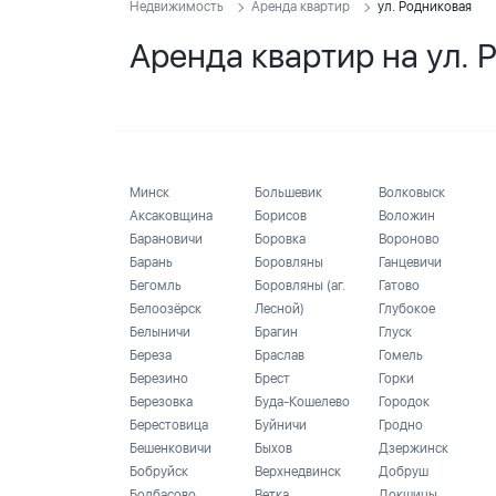
Недвижимость
Аренда квартир
ул. Родниковая
Аренда квартир на ул. 
Минск
Большевик
Волковыск
Аксаковщина
Борисов
Воложин
Барановичи
Боровка
Вороново
Барань
Боровляны
Ганцевичи
Бегомль
Боровляны (аг.
Гатово
Белоозёрск
Лесной)
Глубокое
Белыничи
Брагин
Глуск
Береза
Браслав
Гомель
Березино
Брест
Горки
Березовка
Буда-Кошелево
Городок
Берестовица
Буйничи
Гродно
Бешенковичи
Быхов
Дзержинск
Бобруйск
Верхнедвинск
Добруш
Болбасово
Ветка
Докшицы