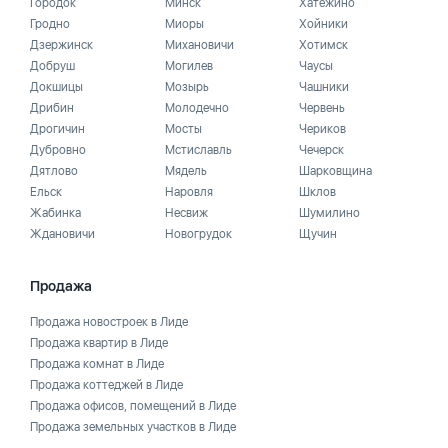
Городок
Минск
Хатежино
Гродно
Миоры
Хойники
Дзержинск
Михановичи
Хотимск
Добруш
Могилев
Чаусы
Докшицы
Мозырь
Чашники
Дрибин
Молодечно
Червень
Дрогичин
Мосты
Чериков
Дубровно
Мстиславль
Чечерск
Дятлово
Мядель
Шарковщина
Ельск
Наровля
Шклов
Жабинка
Несвиж
Шумилино
Ждановичи
Новогрудок
Щучин
Продажа
Продажа новостроек в Лиде
Продажа квартир в Лиде
Продажа комнат в Лиде
Продажа коттеджей в Лиде
Продажа офисов, помещений в Лиде
Продажа земельных участков в Лиде