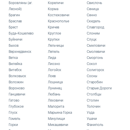
Боровляны (аг.
Кореличи
Свислочь
Лесной)
Корма
Сеница
Брагин
Костюковичи
Сенно
Браслав
Краснополье
Скидель
Брест
Кричев
Славгород
Буда-Кошелево
Круглое
Слоним
Буйничи
Крупки
Слуцк
Быхов
Лельчицы
Смиловичи
Верхнедвинск
Лепель
Смолевичи
Ветка
Лида
Сморгонь
Вилейка
Лиозно
Сокол
Витебск
Логойск
Солигорск
Волковыск
Лоев
Сосны
Воложин
Лошница
Старобин
Вороново
Лунинец
Старые Дороги
Ганцевичи
Любань
Столбцы
Гатово
Ляховичи
Столин
Глубокое
Малорита
Толочин
Глуск
Марьина Горка
Узда
Гомель
Мачулищи
Ушачи
Горки
Микашевичи
Фаниполь