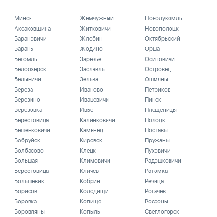
Минск
Жемчужный
Новолукомль
Аксаковщина
Житковичи
Новополоцк
Барановичи
Жлобин
Октябрьский
Барань
Жодино
Орша
Бегомль
Заречье
Осиповичи
Белоозёрск
Заславль
Островец
Белыничи
Зельва
Ошмяны
Береза
Иваново
Петриков
Березино
Ивацевичи
Пинск
Березовка
Ивье
Плещеницы
Берестовица
Калинковичи
Полоцк
Бешенковичи
Каменец
Поставы
Бобруйск
Кировск
Пружаны
Болбасово
Клецк
Пуховичи
Большая
Климовичи
Радошковичи
Берестовица
Кличев
Ратомка
Большевик
Кобрин
Речица
Борисов
Колодищи
Рогачев
Боровка
Копище
Россоны
Боровляны
Копыль
Светлогорск