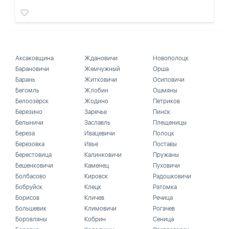
Аксаковщина
Ждановичи
Новополоцк
Барановичи
Жемчужный
Орша
Барань
Житковичи
Осиповичи
Бегомль
Жлобин
Ошмяны
Белоозёрск
Жодино
Петриков
Березино
Заречье
Пинск
Белыничи
Заславль
Плещеницы
Береза
Ивацевичи
Полоцк
Березовка
Ивье
Поставы
Берестовица
Калинковичи
Пружаны
Бешенковичи
Каменец
Пуховичи
Болбасово
Кировск
Радошковичи
Бобруйск
Клецк
Ратомка
Борисов
Кличев
Речица
Большевик
Климовичи
Рогачев
Боровляны
Кобрин
Сеница