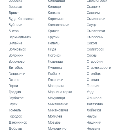
Боровка
Колодищи
Светлогорск
Браслав
Копище
Скидель
Брест
Копыль
Слоним
Буда-Кошелево
Кореличи
Смиловичи
Буйничи
Костюковичи
Слуцк
Быхов
Кричев
Смолевичи
Верхнедвинск
Крупки
Сморгонь
Вилейка
Лепель
Сокол
Волковыск
Лида
Солигорск
Воложин
Логойск
Сосны
Вороново
Лошница
Старобин
Витебск
Лунинец
Старые дороги
Ганцевичи
Любань
Столбцы
Гатово
Ляховичи
Столин
Горки
Малорита
Толочин
Гродно
Марьина горка
Узда
Глубокое
Мачулищи
Фаниполь
Глуск
Микашевичи
Хатежино
Гомель
Михановичи
Хойники
Городок
Могилев
Чаусы
Дзержинск
Мозырь
Чашники
Добруш
Молодечно
Червень