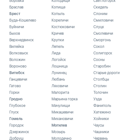
Боровка
Колодищи
Светлогорск
Браслав
Копище
Скидель
Брест
Копыль
Слоним
Буда-Кошелево
Кореличи
Смиловичи
Буйничи
Костюковичи
Слуцк
Быхов
Кричев
Смолевичи
Верхнедвинск
Крупки
Сморгонь
Вилейка
Лепель
Сокол
Волковыск
Лида
Солигорск
Воложин
Логойск
Сосны
Вороново
Лошница
Старобин
Витебск
Лунинец
Старые дороги
Ганцевичи
Любань
Столбцы
Гатово
Ляховичи
Столин
Горки
Малорита
Толочин
Гродно
Марьина горка
Узда
Глубокое
Мачулищи
Фаниполь
Глуск
Микашевичи
Хатежино
Гомель
Михановичи
Хойники
Городок
Могилев
Чаусы
Дзержинск
Мозырь
Чашники
Добруш
Молодечно
Червень