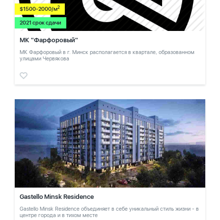
2
$1500-2000/м
2021 срок сдачи
МК "Фарфоровый"
МК Фарфоровый в г. Минск располагается в квартале, образованном
улицами Червякова
Gastello Minsk Residence
Gastello Minsk Residence объединяет в себе уникальный стиль жизни - в
центре города и в тихом месте