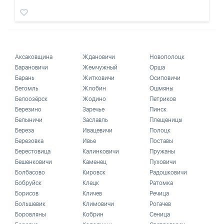
Аксаковщина
Ждановичи
Новополоцк
Барановичи
Жемчужный
Орша
Барань
Житковичи
Осиповичи
Бегомль
Жлобин
Ошмяны
Белоозёрск
Жодино
Петриков
Березино
Заречье
Пинск
Белыничи
Заславль
Плещеницы
Береза
Ивацевичи
Полоцк
Березовка
Ивье
Поставы
Берестовица
Калинковичи
Пружаны
Бешенковичи
Каменец
Пуховичи
Болбасово
Кировск
Радошковичи
Бобруйск
Клецк
Ратомка
Борисов
Кличев
Речица
Большевик
Климовичи
Рогачев
Боровляны
Кобрин
Сеница