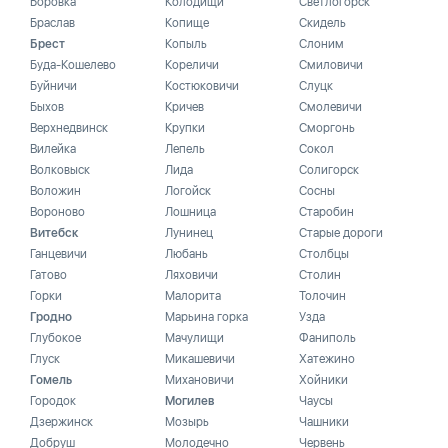
Боровка
Колодищи
Светлогорск
Браслав
Копище
Скидель
Брест
Копыль
Слоним
Буда-Кошелево
Кореличи
Смиловичи
Буйничи
Костюковичи
Слуцк
Быхов
Кричев
Смолевичи
Верхнедвинск
Крупки
Сморгонь
Вилейка
Лепель
Сокол
Волковыск
Лида
Солигорск
Воложин
Логойск
Сосны
Вороново
Лошница
Старобин
Витебск
Лунинец
Старые дороги
Ганцевичи
Любань
Столбцы
Гатово
Ляховичи
Столин
Горки
Малорита
Толочин
Гродно
Марьина горка
Узда
Глубокое
Мачулищи
Фаниполь
Глуск
Микашевичи
Хатежино
Гомель
Михановичи
Хойники
Городок
Могилев
Чаусы
Дзержинск
Мозырь
Чашники
Добруш
Молодечно
Червень