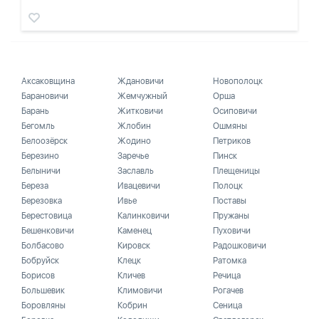
Аксаковщина
Ждановичи
Новополоцк
Барановичи
Жемчужный
Орша
Барань
Житковичи
Осиповичи
Бегомль
Жлобин
Ошмяны
Белоозёрск
Жодино
Петриков
Березино
Заречье
Пинск
Белыничи
Заславль
Плещеницы
Береза
Ивацевичи
Полоцк
Березовка
Ивье
Поставы
Берестовица
Калинковичи
Пружаны
Бешенковичи
Каменец
Пуховичи
Болбасово
Кировск
Радошковичи
Бобруйск
Клецк
Ратомка
Борисов
Кличев
Речица
Большевик
Климовичи
Рогачев
Боровляны
Кобрин
Сеница