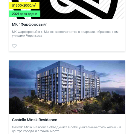
2
$1500-2000/м
2021 срок сдачи
МК "Фарфоровый"
МК Фарфоровый в г. Минск располагается в квартале, образованном
улицами Червякова
Gastello Minsk Residence
Gastello Minsk Residence объединяет в себе уникальный стиль жизни - в
центре города и в тихом месте